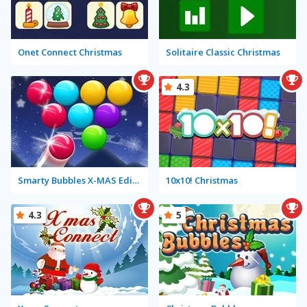
Onet Connect Christmas
Solitaire Classic Christmas
4.3
Smarty Bubbles X-MAS Edition
10x10! Christmas
4.3
5