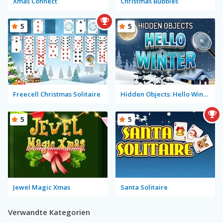
Xmas Connect
Christmas Bubbles
5
5
Freecell Christmas Solitaire
Hidden Objects: Hello Winter
5
5
Jewel Magic Xmas
Santa Solitaire
Verwandte Kategorien