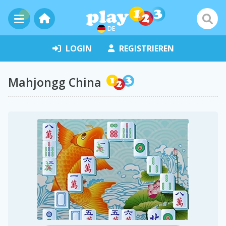
DE
LOGIN
REGISTRIEREN
Mahjongg China