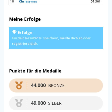
10
Chrissymac
51.367
Meine Erfolge
Erfolge
Um dein Resultat zu speichern,
melde dich an
oder
registriere dich
.
Punkte für die Medaille
44.000
BRONZE
49.000
SILBER