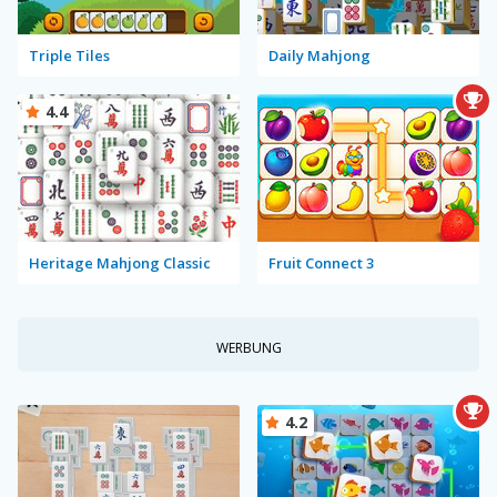
Triple Tiles
Daily Mahjong
4.4
Heritage Mahjong Classic
Fruit Connect 3
WERBUNG
4.2