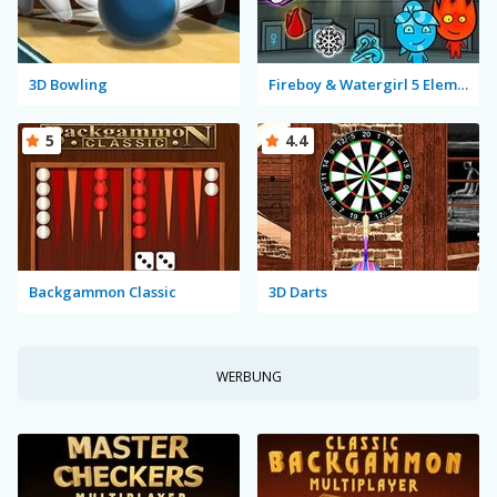
3D Bowling
Fireboy & Watergirl 5 Elements
5
4.4
Backgammon Classic
3D Darts
WERBUNG