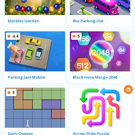
Marbles Garden
Bus Parking Out
4.4
5
Parking Jam Mobile
Block Hexa Merge 2048
5
Daily Queens
Arrow Slide Puzzle