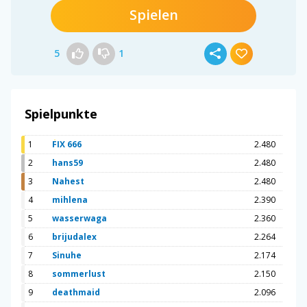
Spielen
5
1
Spielpunkte
1
FIX 666
2.480
2
hans59
2.480
3
Nahest
2.480
4
mihlena
2.390
5
wasserwaga
2.360
6
brijudalex
2.264
7
Sinuhe
2.174
8
sommerlust
2.150
9
deathmaid
2.096