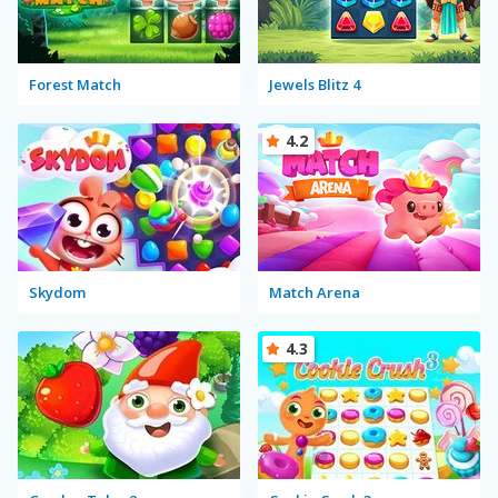
Forest Match
Jewels Blitz 4
4.2
Skydom
Match Arena
4.3