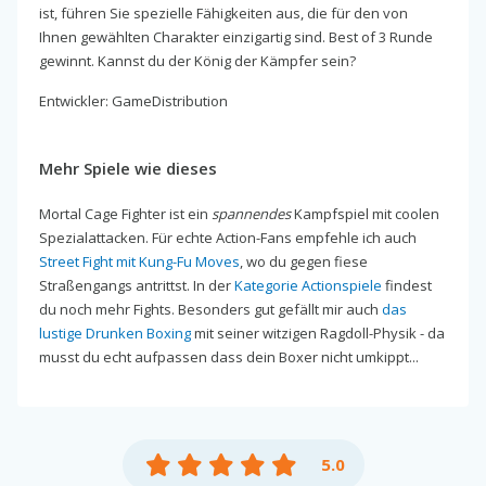
ist, führen Sie spezielle Fähigkeiten aus, die für den von
Ihnen gewählten Charakter einzigartig sind. Best of 3 Runde
gewinnt. Kannst du der König der Kämpfer sein?
Entwickler: GameDistribution
Mehr Spiele wie dieses
Mortal Cage Fighter ist ein
spannendes
Kampfspiel mit coolen
Spezialattacken. Für echte Action-Fans empfehle ich auch
Street Fight mit Kung-Fu Moves
, wo du gegen fiese
Straßengangs antrittst. In der
Kategorie Actionspiele
findest
du noch mehr Fights. Besonders gut gefällt mir auch
das
lustige Drunken Boxing
mit seiner witzigen Ragdoll-Physik - da
musst du echt aufpassen dass dein Boxer nicht umkippt...
5.0