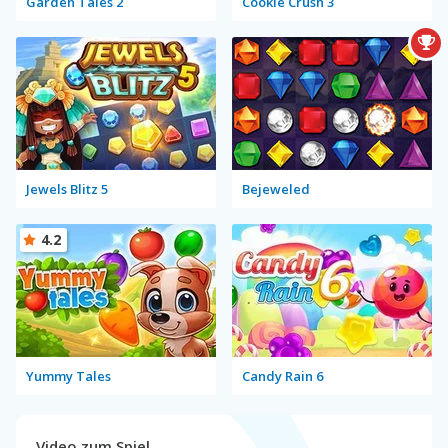
Garden Tales 2
Cookie Crush 3
Jewels Blitz 5
Bejeweled
4.2
Yummy Tales
Candy Rain 6
Video zum Spiel