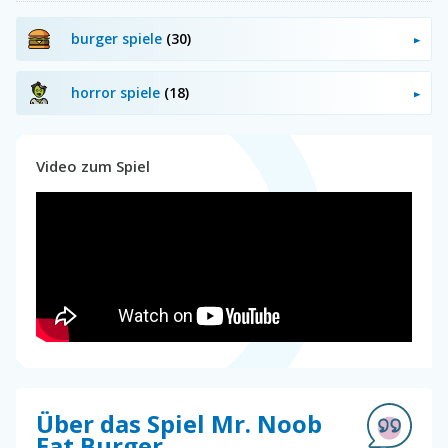
burger spiele
(30)
horror spiele
(18)
Video zum Spiel
Über das Spiel Mr. Noob
Eat Burger