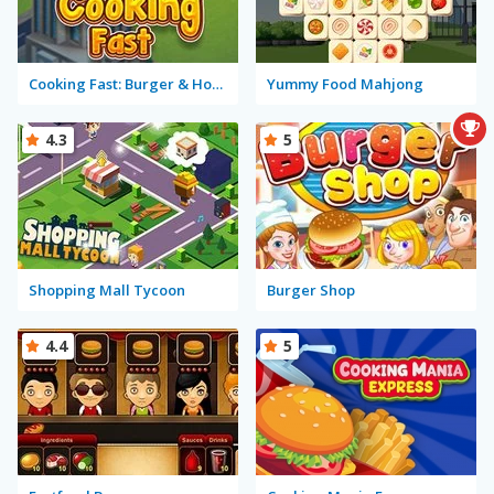
Cooking Fast: Burger & Hotdog
Yummy Food Mahjong
4.3
5
Shopping Mall Tycoon
Burger Shop
4.4
5