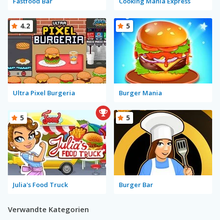
Fastfood Bar
Cooking Mania Express
4.2
5
Ultra Pixel Burgeria
Burger Mania
5
5
Julia's Food Truck
Burger Bar
Verwandte Kategorien