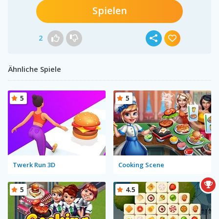
Spielen
2
Ähnliche Spiele
5
5
Twerk Run 3D
Cooking Scene
5
4.5