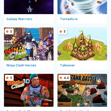
Galaxy Warriors
Tornado.io
5
5
Ninja Clash Heroes
Takeover
5
4.4