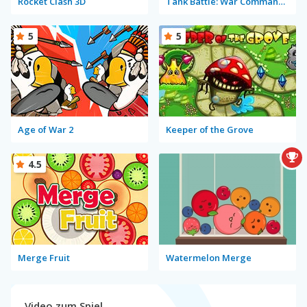
Rocket Clash 3D
Tank Battle: War Commander
5
5
Age of War 2
Keeper of the Grove
4.5
Merge Fruit
Watermelon Merge
Video zum Spiel