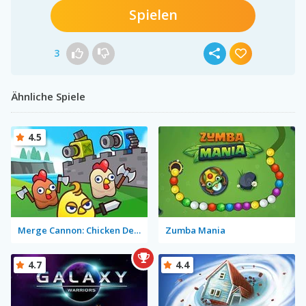
Spielen
3
Ähnliche Spiele
4.5
Merge Cannon: Chicken Defense
Zumba Mania
4.7
4.4