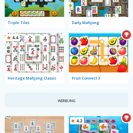
Triple Tiles
Daily Mahjong
4.4
Heritage Mahjong Classic
Fruit Connect 3
WERBUNG
4.2