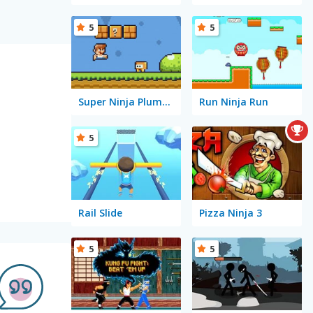
5
5
Super Ninja Plumber
Run Ninja Run
5
Rail Slide
Pizza Ninja 3
5
5