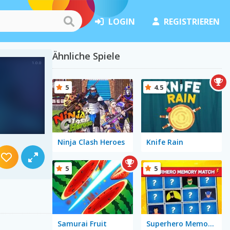
LOGIN
REGISTRIEREN
Ähnliche Spiele
5
4.5
Ninja Clash Heroes
Knife Rain
5
5
Samurai Fruit
Superhero Memory Match