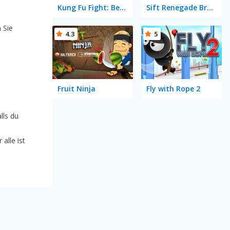
Kung Fu Fight: Beat 'Em Up
Sift Renegade Brawl
 Sie
4.3
5
Fruit Ninja
Fly with Rope 2
lls du
 alle ist