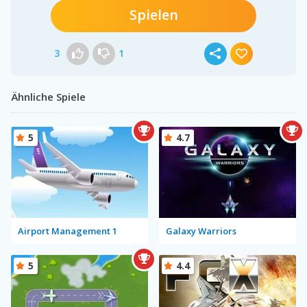
Spielen
3
1
Ähnliche Spiele
5
4.7
Airport Management 1
Galaxy Warriors
5
4.4