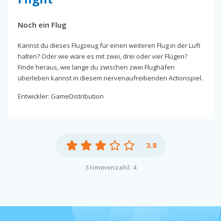
Noch ein Flug
Kannst du dieses Flugzeug für einen weiteren Flug in der Luft
halten? Oder wie wäre es mit zwei, drei oder vier Flügen?
Finde heraus, wie lange du zwischen zwei Flughäfen
überleben kannst in diesem nervenaufreibenden Actionspiel.
Entwickler: GameDistribution
3.8
Stimmenzahl: 4