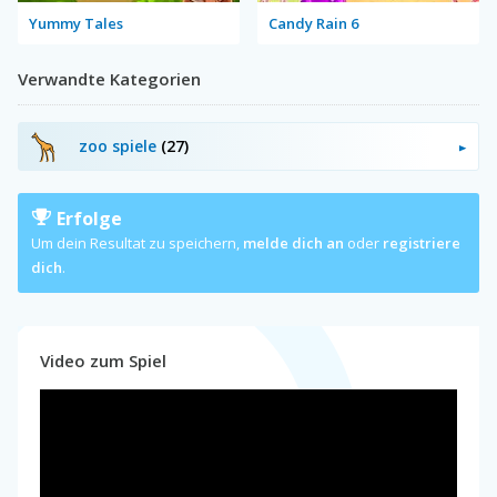
Yummy Tales
Candy Rain 6
Verwandte Kategorien
zoo spiele
(27)
Erfolge
Um dein Resultat zu speichern,
melde dich an
oder
registriere
dich
.
Video zum Spiel