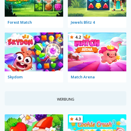
Forest Match
Jewels Blitz 4
4.2
Skydom
Match Arena
WERBUNG
4.3