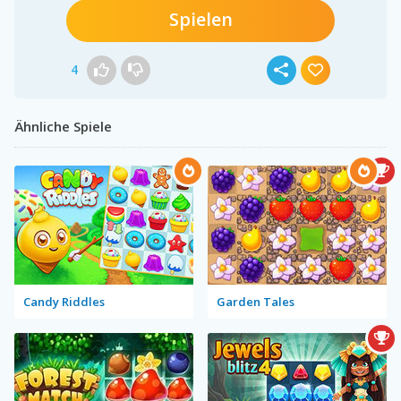
Spielen
4
Ähnliche Spiele
Candy Riddles
Garden Tales