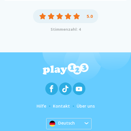
5.0
Stimmenzahl: 4
Hilfe
Kontakt
Über uns
Deutsch