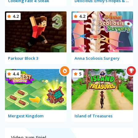
Cooking Fast 4: Steak
Delicious: Emily's Hopes & Fears
4.2
4.2
Parkour Block 3
Anna Scoliosis Surgery
4.4
5
Mergest Kingdom
Island of Treasures
Video zum Spiel