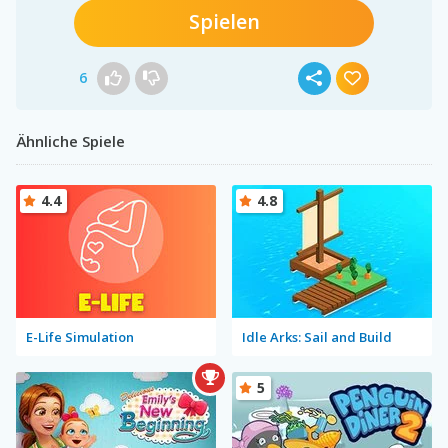
Spielen
6
Ähnliche Spiele
4.4
4.8
E-Life Simulation
Idle Arks: Sail and Build
5