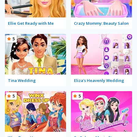
Ellie Get Ready with Me
Crazy Mommy: Beauty Salon
5
Tina Wedding
Eliza's Heavenly Wedding
5
5