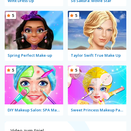
Winx Dress Up
So Sakura: Movie Star
5
5
Spring Perfect Make-up
Taylor Swift True Make Up
5
5
DIY Makeup Salon: SPA Makeover Studio
Sweet Princess Makeup Party
Video zum Spiel