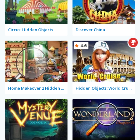
Circus: Hidden Objects
Discover China
4.6
Home Makeover 2 Hidden Object
Hidden Objects: World Cruise