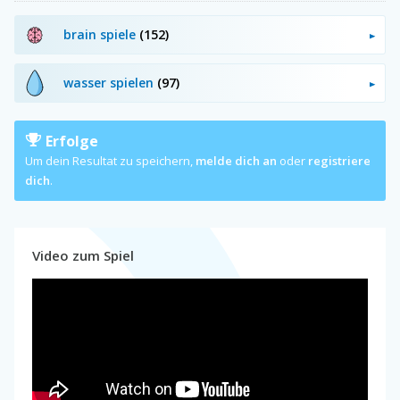
brain spiele
(152)
wasser spielen
(97)
Erfolge
Um dein Resultat zu speichern,
melde dich an
oder
registriere
dich
.
Video zum Spiel