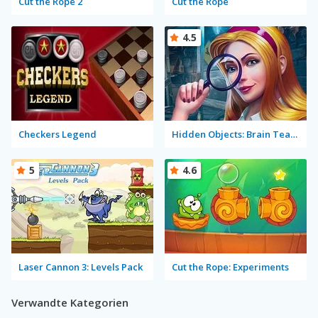
Cut the Rope 2
Cut the Rope
4.5
Checkers Legend
Hidden Objects: Brain Teaser
5
4.6
Laser Cannon 3: Levels Pack
Cut the Rope: Experiments
Verwandte Kategorien