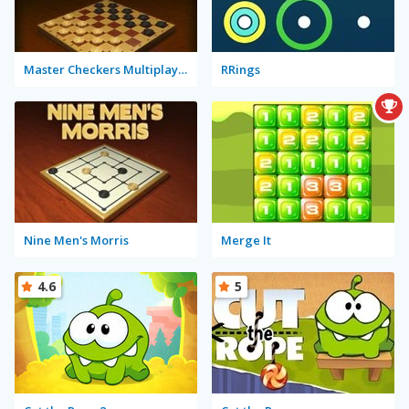
Master Checkers Multiplayer
RRings
Nine Men's Morris
Merge It
4.6
5