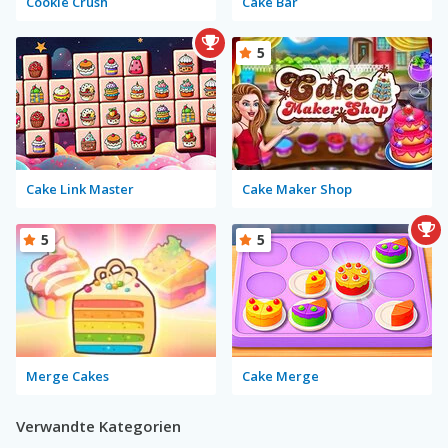
Cookie Crush
Cake Bar
5
Cake Link Master
Cake Maker Shop
5
5
Merge Cakes
Cake Merge
Verwandte Kategorien