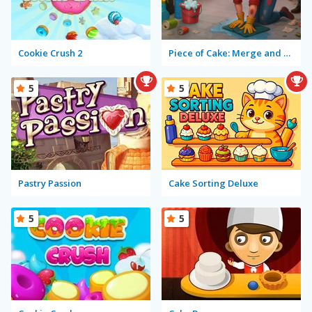
Cookie Crush 2
Piece of Cake: Merge and Bake
5
5
Pastry Passion
Cake Sorting Deluxe
5
5