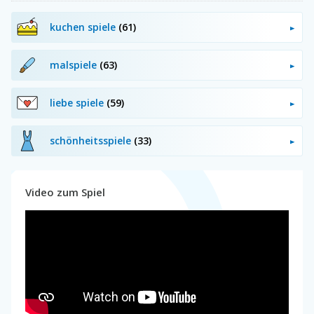
kuchen spiele
(61)
malspiele
(63)
liebe spiele
(59)
schönheitsspiele
(33)
Video zum Spiel