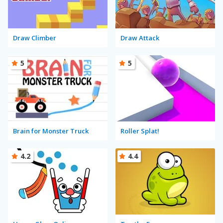
Draw Climber
Draw Attack
5
5
Brain for Monster Truck
Roller Splat!
4.2
4.4