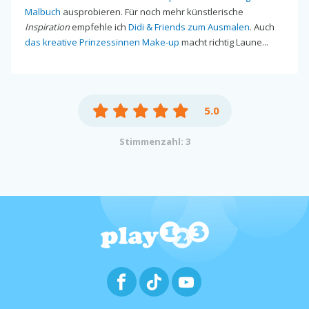
Malbuch
ausprobieren. Für noch mehr künstlerische
Inspiration
empfehle ich
Didi & Friends zum Ausmalen
. Auch
das kreative Prinzessinnen Make-up
macht richtig Laune...
5.0
Stimmenzahl: 3