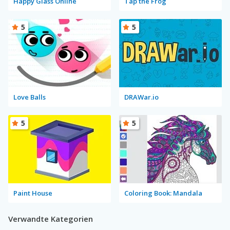
Happy Glass Online
Tap the Frog
5
5
Love Balls
DRAWar.io
5
5
Paint House
Coloring Book: Mandala
Verwandte Kategorien