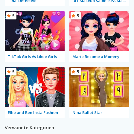
Tina: Detective
DIY Makeup Salon: SPA Makeover Studio
5
5
TikTok Girls Vs Likee Girls
Marie Become a Mommy
5
5
Ellie and Ben Insta Fashion
Nina Ballet Star
Verwandte Kategorien