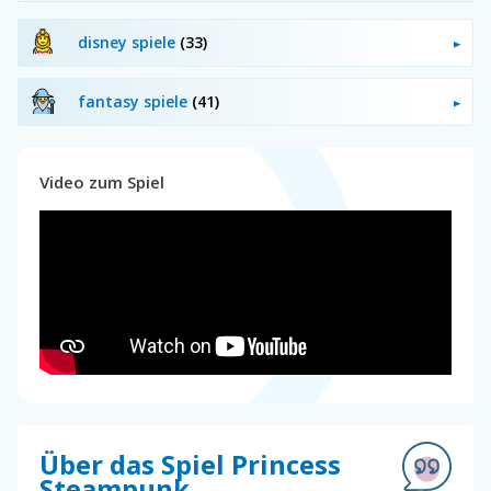
disney spiele
(33)
fantasy spiele
(41)
Video zum Spiel
Über das Spiel Princess
Steampunk