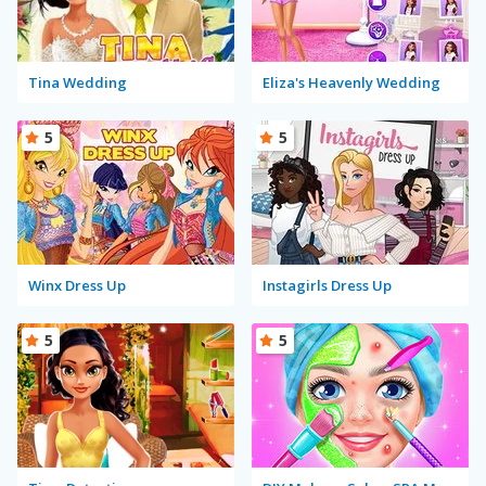
Tina Wedding
Eliza's Heavenly Wedding
5
5
Winx Dress Up
Instagirls Dress Up
5
5