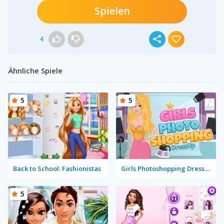
Spielen
4
Ähnliche Spiele
5
5
Back to School: Fashionistas
Girls Photoshopping Dressup
5