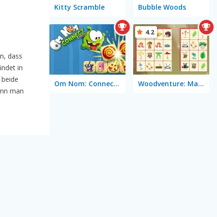
Kitty Scramble
Bubble Woods
4.2
en, dass
ndet in
 beide
Om Nom: Connect Classic
Woodventure: Mahjong Connect
wenn man