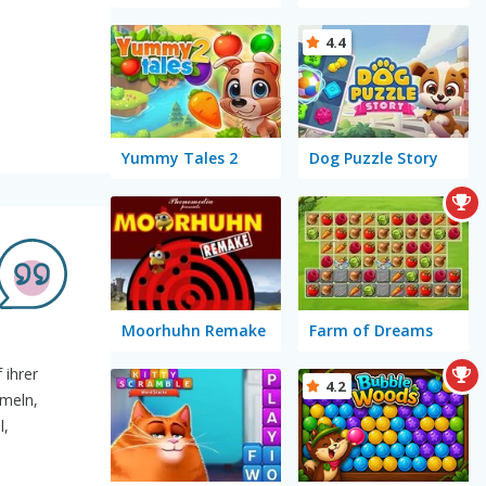
4.4
Yummy Tales 2
Dog Puzzle Story
Moorhuhn Remake
Farm of Dreams
 ihrer
4.2
mmeln,
l,