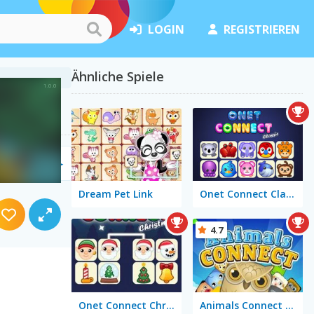
LOGIN
REGISTRIEREN
Ähnliche Spiele
Dream Pet Link
Onet Connect Classic
4.7
Onet Connect Christmas
Animals Connect Mahjong