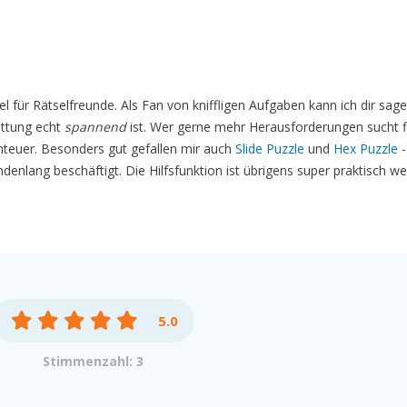
el für Rätselfreunde. Als Fan von kniffligen Aufgaben kann ich dir sag
ettung echt
spannend
ist. Wer gerne mehr Herausforderungen sucht fi
teuer. Besonders gut gefallen mir auch
Slide Puzzle
und
Hex Puzzle
-
denlang beschäftigt. Die Hilfsfunktion ist übrigens super praktisch 
5.0
Stimmenzahl: 3