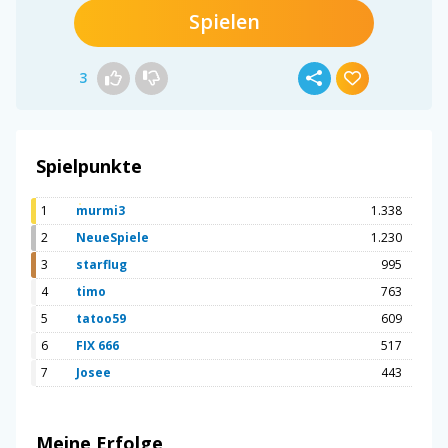
Spielen
3
Spielpunkte
1
murmi3
1.338
2
NeueSpiele
1.230
3
starflug
995
4
timo
763
5
tatoo59
609
6
FIX 666
517
7
Josee
443
Meine Erfolge