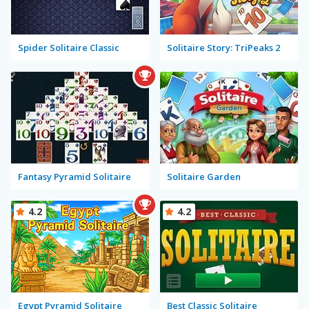
Spider Solitaire Classic
Solitaire Story: TriPeaks 2
Fantasy Pyramid Solitaire
Solitaire Garden
4.2
4.2
Egypt Pyramid Solitaire
Best Classic Solitaire