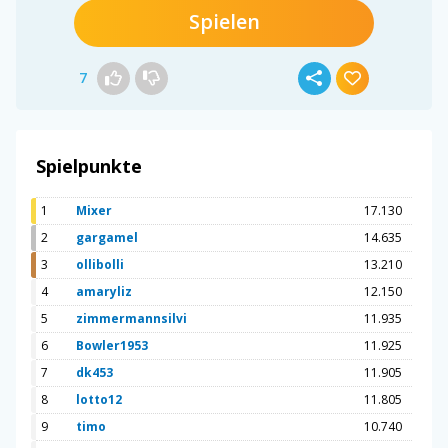
Spielen
7
Spielpunkte
1
Mixer
17.130
2
gargamel
14.635
3
ollibolli
13.210
4
amaryliz
12.150
5
zimmermannsilvi
11.935
6
Bowler1953
11.925
7
dk453
11.905
8
lotto12
11.805
9
timo
10.740