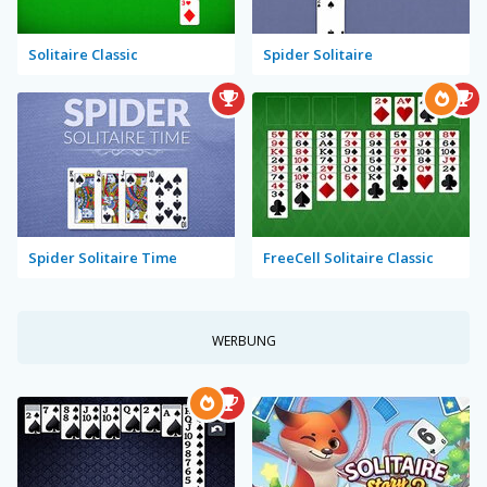
Solitaire Classic
Spider Solitaire
Spider Solitaire Time
FreeCell Solitaire Classic
WERBUNG