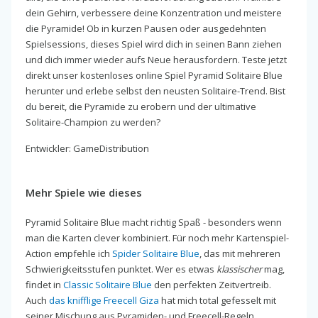
dein Gehirn, verbessere deine Konzentration und meistere
die Pyramide! Ob in kurzen Pausen oder ausgedehnten
Spielsessions, dieses Spiel wird dich in seinen Bann ziehen
und dich immer wieder aufs Neue herausfordern. Teste jetzt
direkt unser kostenloses online Spiel Pyramid Solitaire Blue
herunter und erlebe selbst den neusten Solitaire-Trend. Bist
du bereit, die Pyramide zu erobern und der ultimative
Solitaire-Champion zu werden?
Entwickler: GameDistribution
Mehr Spiele wie dieses
Pyramid Solitaire Blue macht richtig Spaß - besonders wenn
man die Karten clever kombiniert. Für noch mehr Kartenspiel-
Action empfehle ich
Spider Solitaire Blue
, das mit mehreren
Schwierigkeitsstufen punktet. Wer es etwas
klassischer
mag,
findet in
Classic Solitaire Blue
den perfekten Zeitvertreib.
Auch
das knifflige Freecell Giza
hat mich total gefesselt mit
seiner Mischung aus Pyramiden- und Freecell-Regeln...