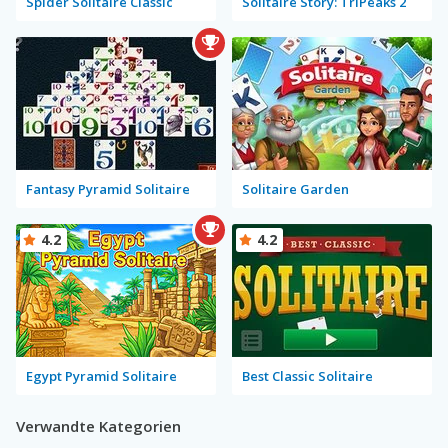
Spider Solitaire Classic
Solitaire Story: TriPeaks 2
Fantasy Pyramid Solitaire
Solitaire Garden
4.2
4.2
Egypt Pyramid Solitaire
Best Classic Solitaire
Verwandte Kategorien