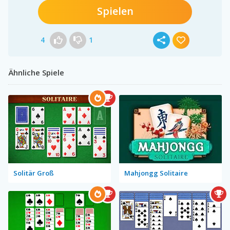
Spielen
4
1
Ähnliche Spiele
Solitär Groß
Mahjongg Solitaire