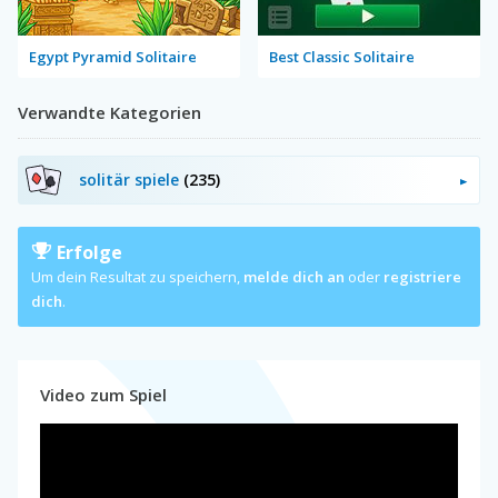
Egypt Pyramid Solitaire
Best Classic Solitaire
Verwandte Kategorien
solitär spiele
(235)
Erfolge
Um dein Resultat zu speichern,
melde dich an
oder
registriere
dich
.
Video zum Spiel