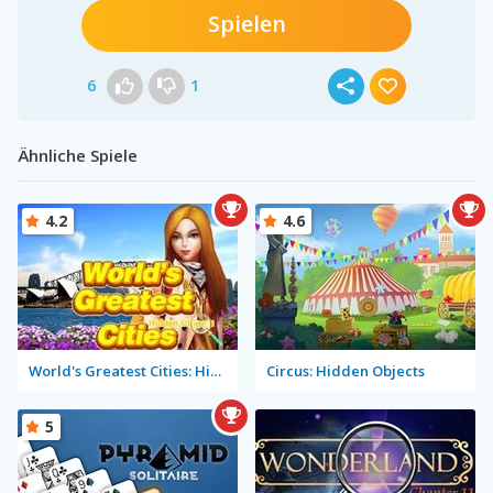
Spielen
6
1
Ähnliche Spiele
4.2
4.6
World's Greatest Cities: Hidden Objects
Circus: Hidden Objects
5