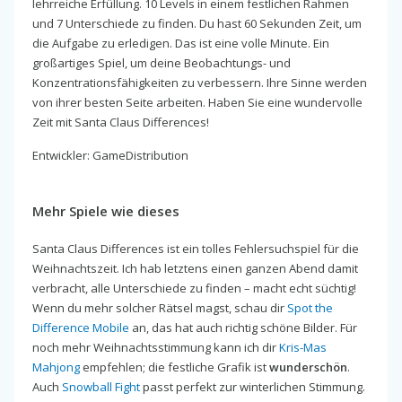
lehrreiche Erfüllung. 10 Levels in einem festlichen Rahmen
und 7 Unterschiede zu finden. Du hast 60 Sekunden Zeit, um
die Aufgabe zu erledigen. Das ist eine volle Minute. Ein
großartiges Spiel, um deine Beobachtungs- und
Konzentrationsfähigkeiten zu verbessern. Ihre Sinne werden
von ihrer besten Seite arbeiten. Haben Sie eine wundervolle
Zeit mit Santa Claus Differences!
Entwickler: GameDistribution
Mehr Spiele wie dieses
Santa Claus Differences ist ein tolles Fehlersuchspiel für die
Weihnachtszeit. Ich hab letztens einen ganzen Abend damit
verbracht, alle Unterschiede zu finden – macht echt süchtig!
Wenn du mehr solcher Rätsel magst, schau dir
Spot the
Difference Mobile
an, das hat auch richtig schöne Bilder. Für
noch mehr Weihnachtsstimmung kann ich dir
Kris-Mas
Mahjong
empfehlen; die festliche Grafik ist
wunderschön
.
Auch
Snowball Fight
passt perfekt zur winterlichen Stimmung.