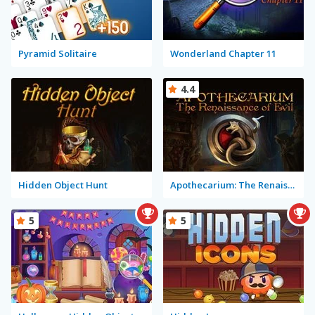
Pyramid Solitaire
Wonderland Chapter 11
4.4
Hidden Object Hunt
Apothecarium: The Renaissance of Evil
5
5