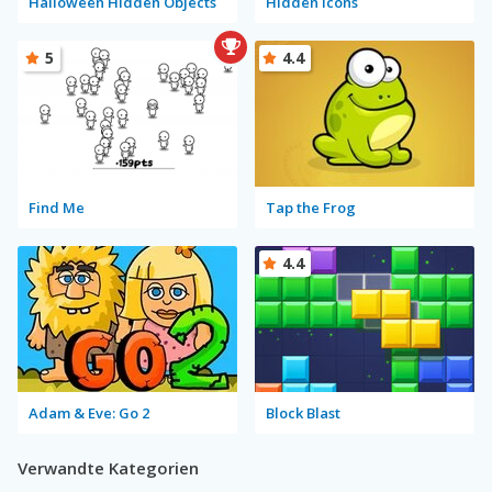
Halloween Hidden Objects
Hidden Icons
5
4.4
Find Me
Tap the Frog
4.4
Adam & Eve: Go 2
Block Blast
Verwandte Kategorien