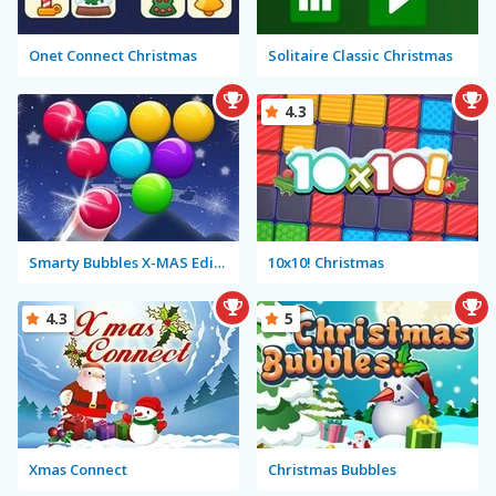
Onet Connect Christmas
Solitaire Classic Christmas
4.3
Smarty Bubbles X-MAS Edition
10x10! Christmas
4.3
5
Xmas Connect
Christmas Bubbles