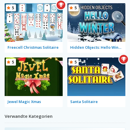
5
5
Freecell Christmas Solitaire
Hidden Objects: Hello Winter
5
5
Jewel Magic Xmas
Santa Solitaire
Verwandte Kategorien