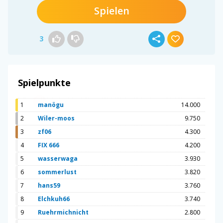
Spielen
3
Spielpunkte
1
manögu
14.000
2
Wiler-moos
9.750
3
zf06
4.300
4
FIX 666
4.200
5
wasserwaga
3.930
6
sommerlust
3.820
7
hans59
3.760
8
Elchkuh66
3.740
9
Ruehrmichnicht
2.800