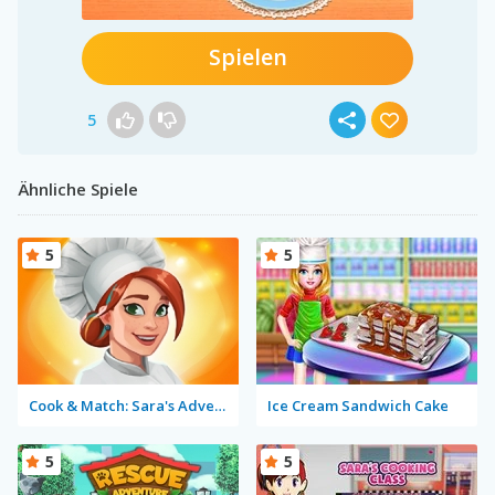
Spielen
5
Ähnliche Spiele
5
5
Cook & Match: Sara's Adventure
Ice Cream Sandwich Cake
5
5