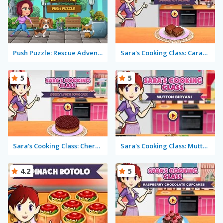
Push Puzzle: Rescue Adventure
Sara's Cooking Class: Caramel Nut Brownie
5
5
Sara's Cooking Class: Cherry Upside Down Cake
Sara's Cooking Class: Mutton Biryani
4.2
5