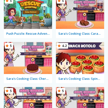
5
5
Push Puzzle: Rescue Adventure
Sara's Cooking Class: Caramel Nut Brownie
5
4.2
Sara's Cooking Class: Cherry Upside Down Cake
Sara’s Cooking Class: Spinach Rotolo
5
5