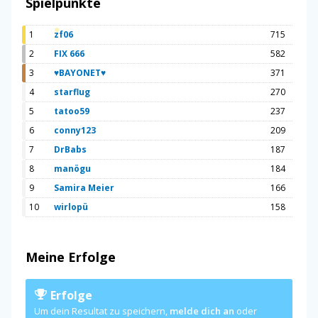
Spielpunkte
1
zf06
715
2
FIX 666
582
3
♥BAYONET♥
371
4
starflug
270
5
tatoo59
237
6
conny123
209
7
DrBabs
187
8
manögu
184
9
Samira Meier
166
10
wirlopü
158
Meine Erfolge
Erfolge
Um dein Resultat zu speichern,
melde dich an
oder