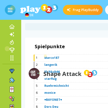
Frag
PlayBuddy
DE
Spielpunkte
1
Marco187
2
langerik
3
Shape Attack
Elchkuh66
4
starflug
5
Ruehrmichnicht
6
monice
7
♥BAYONET♥
8
Dors Deu