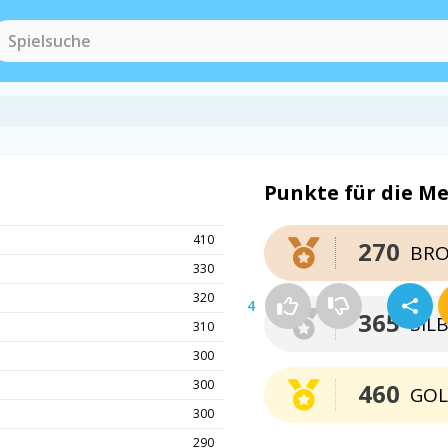
Punkte für die Me
410
270
BRO
330
320
4
365
SIL
310
300
300
460
GO
300
290