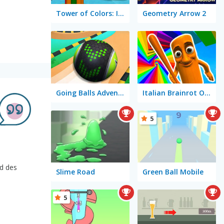
Tower of Colors: Island Edition
Geometry Arrow 2
Going Balls Adventure 2
Italian Brainrot Obby Parkour
5
d des
Slime Road
Green Ball Mobile
5