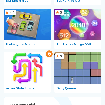
Marbles Garden
Bus Parking Out
4.4
5
Parking Jam Mobile
Block Hexa Merge 2048
5
Arrow Slide Puzzle
Daily Queens
Video zum Spiel