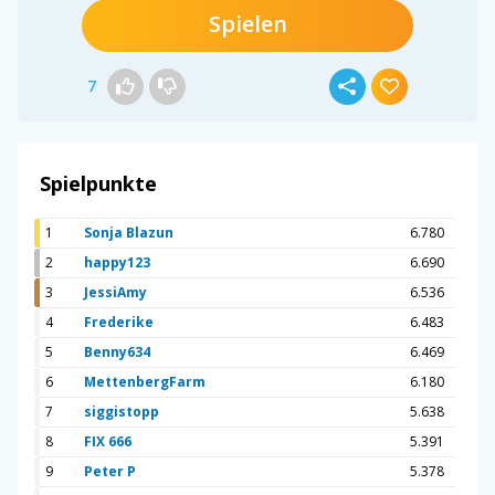
Spielen
7
Spielpunkte
1
Sonja Blazun
6.780
2
happy123
6.690
3
JessiAmy
6.536
4
Frederike
6.483
5
Benny634
6.469
6
MettenbergFarm
6.180
7
siggistopp
5.638
8
FIX 666
5.391
9
Peter P
5.378