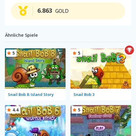
6.863
GOLD
Ähnliche Spiele
5
5
Snail Bob 8: Island Story
Snail Bob 3
4.4
5