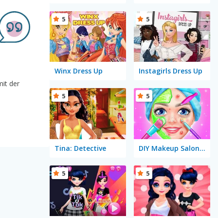
5
5
Winx Dress Up
Instagirls Dress Up
it der
5
5
Tina: Detective
DIY Makeup Salon: SPA Makeover Studio
5
5