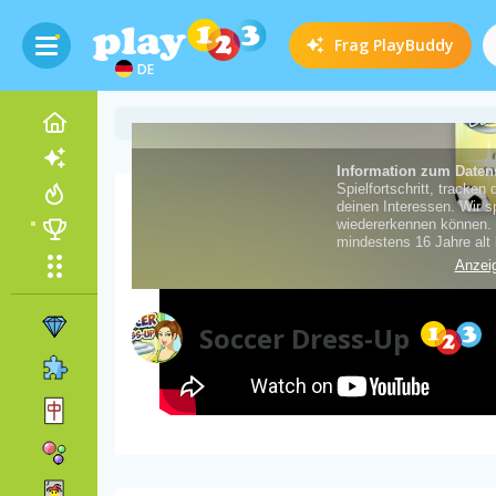
Frag
PlayBuddy
DE
Video zum Spiel
Soccer Dress-Up