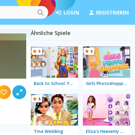
LOGIN
REGISTRIEREN
Ähnliche Spiele
5
5
Back to School: Fashionistas
Girls Photoshopping Dressup
5
Tina Wedding
Eliza's Heavenly Wedding