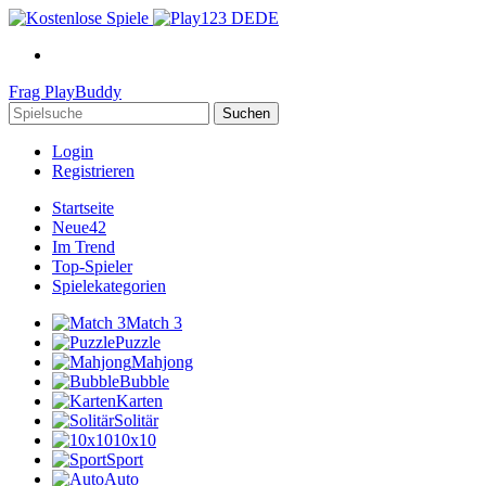
DE
Frag
PlayBuddy
Suchen
Login
Registrieren
Startseite
Neue
42
Im Trend
Top-Spieler
Spielekategorien
Match 3
Puzzle
Mahjong
Bubble
Karten
Solitär
10x10
Sport
Auto