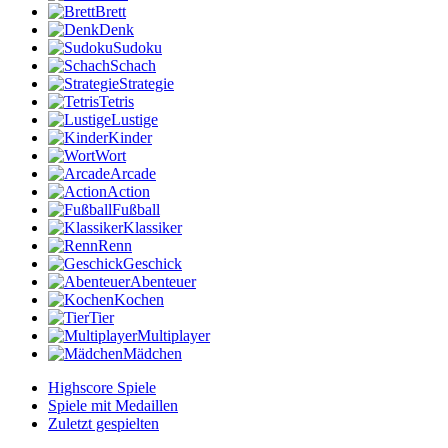
Brett
Denk
Sudoku
Schach
Strategie
Tetris
Lustige
Kinder
Wort
Arcade
Action
Fußball
Klassiker
Renn
Geschick
Abenteuer
Kochen
Tier
Multiplayer
Mädchen
Highscore Spiele
Spiele mit Medaillen
Zuletzt gespielten