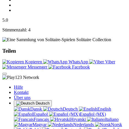
5.0
Stimmenzahl: 4
Solitaire Collection
Teilen
Kopieren
WhatsApp
Viber
Messenger
Facebook
Hilfe
Kontakt
Über uns
Deutsch
Dansk
Deutsch
English
Español
Español (MX)
Français
Hrvatski
Italiano
Magyar
Nederlands
Norsk