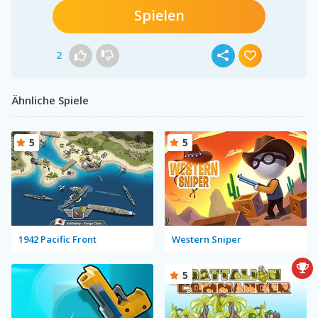
Spielen
2
Ähnliche Spiele
5
5
1942 Pacific Front
Western Sniper
5