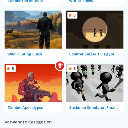
Zombotron Re-Boot
War of Tanks
5
Wild Hunting Clash
Counter Sniper 1.6: Egypt
5
5
Zombie Apocalypse
Stickman Simulator: Final Battle
Verwandte Kategorien