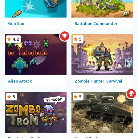
Gun Spin
Battalion Commander
4.2
5
Alien Attack
Zombie Hunter: Survival
5
5