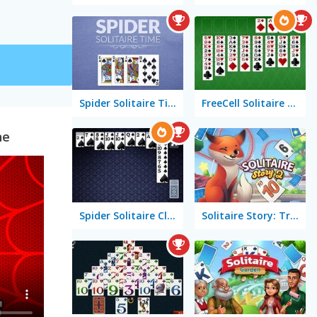
Spider Solitaire Time
FreeCell Solitaire Classic
ne
Spider Solitaire Classic
Solitaire Story: TriPeaks 2