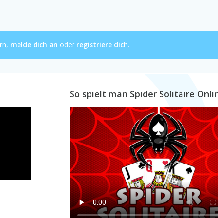
ern,
melde dich an
oder
registriere dich
.
So spielt man Spider Solitaire Onli