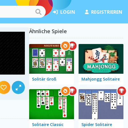
LOGIN
REGISTRIEREN
Ähnliche Spiele
Solitär Groß
Mahjongg Solitaire
Solitaire Classic
Spider Solitaire