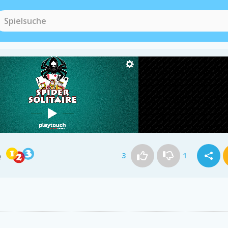
e
3
1