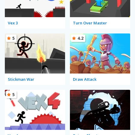
Vex 3
Turn Over Master
5
4.2
Stickman War
Draw Attack
5