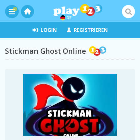
DE
LOGIN
REGISTRIEREN
Stickman Ghost Online