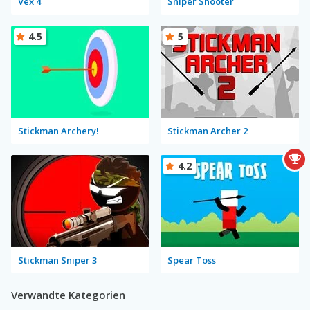
Vex 4
Sniper Shooter
4.5
5
Stickman Archery!
Stickman Archer 2
4.2
Stickman Sniper 3
Spear Toss
Verwandte Kategorien