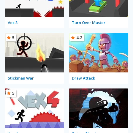
Vex 3
Turn Over Master
5
4.2
Stickman War
Draw Attack
5