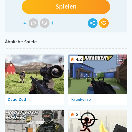
Spielen
4
1
Ähnliche Spiele
4.2
Dead Zed
Krunker.io
5