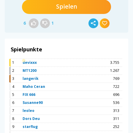
Spielen
6
1
Spielpunkte
1
devixxx
3.755
2
MT1200
1.267
3
langerik
769
4
Maho Ceran
722
5
FIX 666
696
6
Susanne90
536
7
leoleo
313
8
Dors Deu
311
9
starflug
252