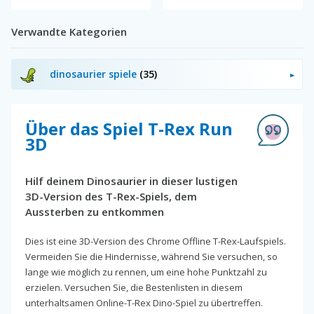
Verwandte Kategorien
dinosaurier spiele
(35)
Über das Spiel T-Rex Run
3D
Hilf deinem Dinosaurier in dieser lustigen
3D-Version des T-Rex-Spiels, dem
Aussterben zu entkommen
Dies ist eine 3D-Version des Chrome Offline T-Rex-Laufspiels.
Vermeiden Sie die Hindernisse, während Sie versuchen, so
lange wie möglich zu rennen, um eine hohe Punktzahl zu
erzielen. Versuchen Sie, die Bestenlisten in diesem
unterhaltsamen Online-T-Rex Dino-Spiel zu übertreffen.