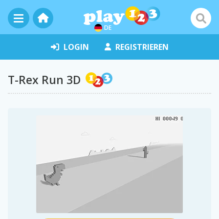
DE
LOGIN
REGISTRIEREN
T-Rex Run 3D