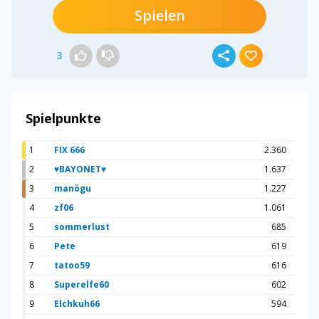
Spielen
3
Spielpunkte
1
FIX 666
2.360
2
♥BAYONET♥
1.637
3
manögu
1.227
4
zf06
1.061
5
sommerlust
685
6
Pete
619
7
tatoo59
616
8
Superelfe60
602
9
Elchkuh66
594