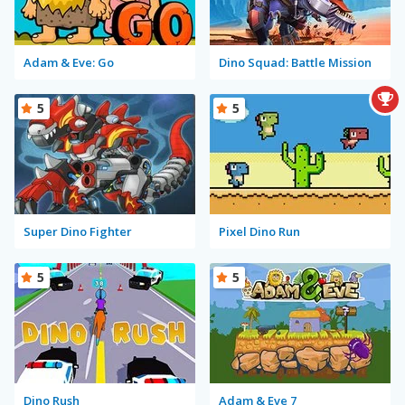
Adam & Eve: Go
Dino Squad: Battle Mission
5
5
Super Dino Fighter
Pixel Dino Run
5
5
Dino Rush
Adam & Eve 7