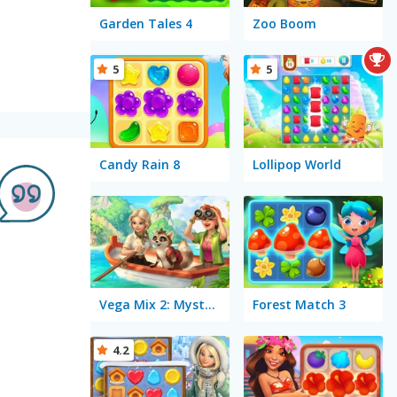
Garden Tales 4
Zoo Boom
5
5
Candy Rain 8
Lollipop World
Vega Mix 2: Mystery of Island
Forest Match 3
4.2