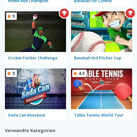
Home Run Champion
Baseball for Clowns
5
Cricket Fielder Challenge
Baseball Kid Pitcher Cup
5
4.5
Soda Can Knockout
Table Tennis: World Tour
Verwandte Kategorien