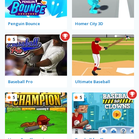
Penguin Bounce
Homer City 3D
5
Baseball Pro
Ultimate Baseball
5
5