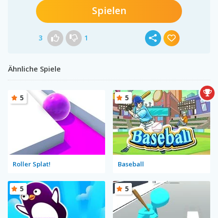
Spielen
3
1
Ähnliche Spiele
5
5
Roller Splat!
Baseball
5
5