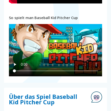
So spielt man Baseball Kid Pitcher Cup
Über das Spiel Baseball
Kid Pitcher Cup