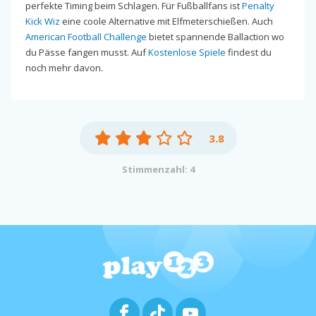
perfekte Timing beim Schlagen. Für Fußballfans ist
Penalty
Kick Wiz
eine coole Alternative mit Elfmeterschießen. Auch
American Football Challenge
bietet spannende Ballaction wo
du Pässe fangen musst. Auf
Kostenlose Spiele
findest du
noch mehr davon.
3.8
Stimmenzahl: 4