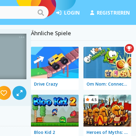
LOGIN
REGISTRIEREN
Ähnliche Spiele
Drive Crazy
Om Nom: Connect Classic
4.5
Bloo Kid 2
Heroes of Myths: Warriors of Gods