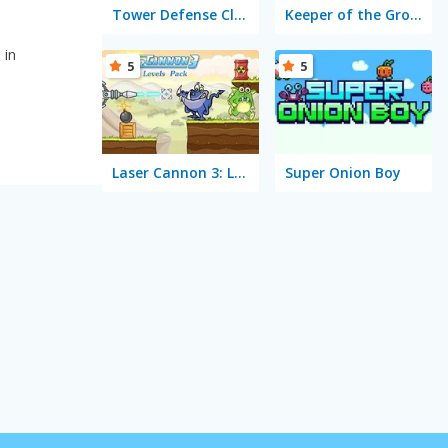
Tower Defense Clash
Keeper of the Grove
 in
5
5
Laser Cannon 3: Levels Pack
Super Onion Boy