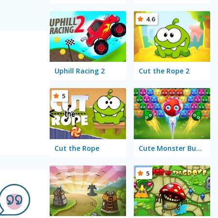
4.6
Uphill Racing 2
Cut the Rope 2
5
Cut the Rope
Cute Monster Bubble Shooter
5