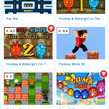
Pac-Rat
Fireboy & Watergirl in The Forest Temple
4.2
4.4
Fireboy & Watergirl 2 in The Light Temple
Parkour Block 3D
5