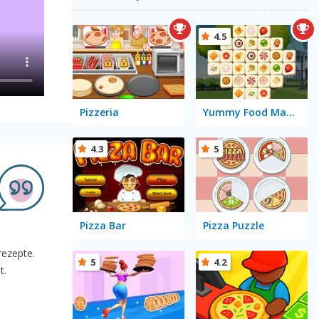
4.5
Pizzeria
Yummy Food Mahjong
4.3
5
Pizza Bar
Pizza Puzzle
rezepte.
5
4.2
t.