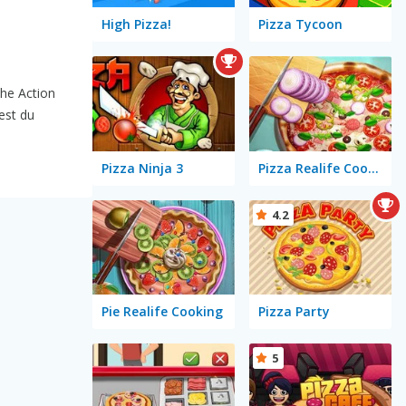
High Pizza!
Pizza Tycoon
he Action
est du
Pizza Ninja 3
Pizza Realife Cooking
4.2
Pie Realife Cooking
Pizza Party
5