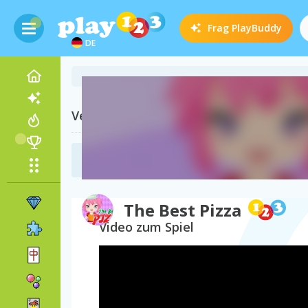
Frag
PlayBuddy
DE
Verwandte Kategorien
Pizza Spiele
(31)
The Best Pizza
Video zum Spiel