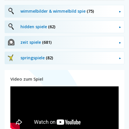
wimmelbilder & wimmelbild spie
(75)
hidden spiele
(62)
zeit spiele
(681)
springspiele
(82)
Video zum Spiel