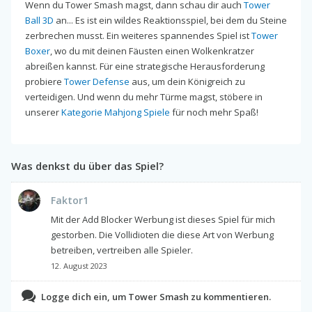
Wenn du Tower Smash magst, dann schau dir auch
Tower
Ball 3D
an... Es ist ein wildes Reaktionsspiel, bei dem du Steine
zerbrechen musst. Ein weiteres spannendes Spiel ist
Tower
Boxer
, wo du mit deinen Fäusten einen Wolkenkratzer
abreißen kannst. Für eine strategische Herausforderung
probiere
Tower Defense
aus, um dein Königreich zu
verteidigen. Und wenn du mehr Türme magst, stöbere in
unserer
Kategorie Mahjong Spiele
für noch mehr Spaß!
Was denkst du über das Spiel?
Faktor1
Mit der Add Blocker Werbung ist dieses Spiel für mich
gestorben. Die Vollidioten die diese Art von Werbung
betreiben, vertreiben alle Spieler.
12. August 2023
Logge dich ein, um Tower Smash zu kommentieren.