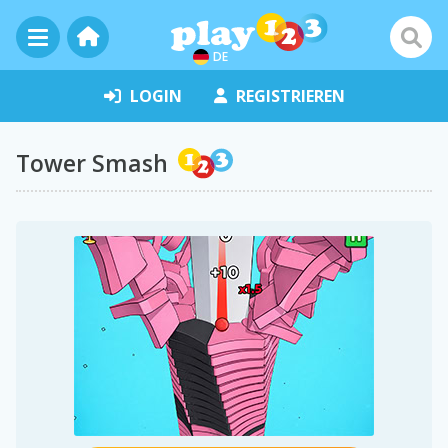
DE
LOGIN
REGISTRIEREN
Tower Smash