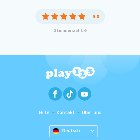
5.0
Stimmenzahl: 6
Hilfe
Kontakt
Über uns
Deutsch