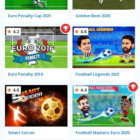
Euro Penalty Cup 2021
Golden Boot 2020
4.2
4.6
Euro Penalty 2016
Football Legends 2021
4.6
4.4
Smart Soccer
Football Masters: Euro 2020