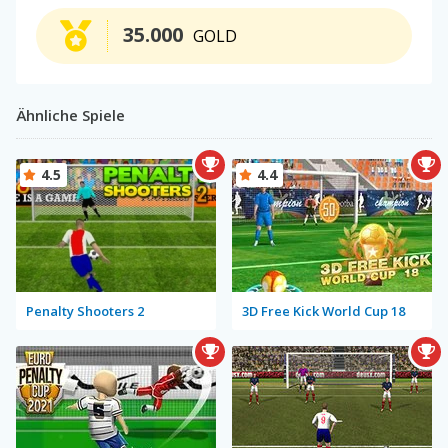
35.000
GOLD
Ähnliche Spiele
4.5
4.4
Penalty Shooters 2
3D Free Kick World Cup 18