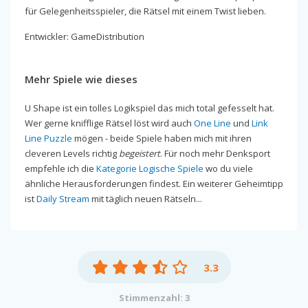
für Gelegenheitsspieler, die Rätsel mit einem Twist lieben.
Entwickler: GameDistribution
Mehr Spiele wie dieses
U Shape ist ein tolles Logikspiel das mich total gefesselt hat.
Wer gerne knifflige Rätsel löst wird auch
One Line
und
Link
Line Puzzle
mögen - beide Spiele haben mich mit ihren
cleveren Levels richtig
begeistert
. Für noch mehr Denksport
empfehle ich die
Kategorie Logische Spiele
wo du viele
ähnliche Herausforderungen findest. Ein weiterer Geheimtipp
ist
Daily Stream
mit täglich neuen Rätseln...
3.3
Stimmenzahl: 3