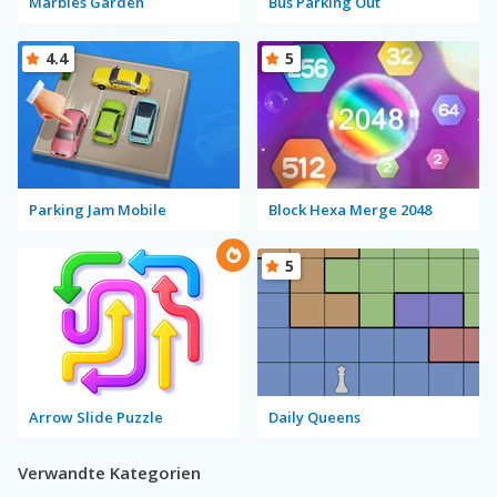
Marbles Garden
Bus Parking Out
4.4
5
Parking Jam Mobile
Block Hexa Merge 2048
5
Arrow Slide Puzzle
Daily Queens
Verwandte Kategorien