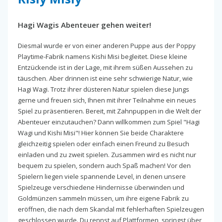
Hagi Wagis Abenteuer gehen weiter!
Diesmal wurde er von einer anderen Puppe aus der Poppy
Playtime-Fabrik namens Kishi Misi begleitet. Diese kleine
Entzückende ist in der Lage, mit ihrem süßen Aussehen zu
täuschen. Aber drinnen ist eine sehr schwierige Natur, wie
Hagi Wagi. Trotz ihrer düsteren Natur spielen diese Jungs
gerne und freuen sich, Ihnen mit ihrer Teilnahme ein neues
Spiel zu präsentieren. Bereit, mit Zahnpuppen in die Welt der
Abenteuer einzutauchen? Dann willkommen zum Spiel "Hagi
Wagi und Kishi Misi"! Hier können Sie beide Charaktere
gleichzeitig spielen oder einfach einen Freund zu Besuch
einladen und zu zweit spielen. Zusammen wird es nicht nur
bequem zu spielen, sondern auch Spaß machen! Vor den
Spielern liegen viele spannende Level, in denen unsere
Spielzeuge verschiedene Hindernisse überwinden und
Goldmünzen sammeln müssen, um ihre eigene Fabrik zu
eröffnen, die nach dem Skandal mit fehlerhaften Spielzeugen
geschlossen wurde. Du rennst auf Plattformen, springst über