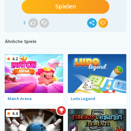
Spielen
3
Ähnliche Spiele
4.2
Match Arena
Ludo Legend
4.4