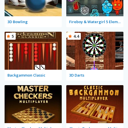
3D Bowling
Fireboy & Watergirl 5 Elements
5
4.4
Backgammon Classic
3D Darts