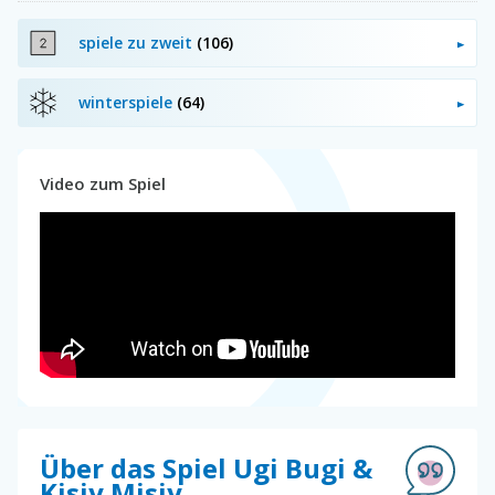
spiele zu zweit
(106)
winterspiele
(64)
Video zum Spiel
Über das Spiel Ugi Bugi &
Kisiy Misiy